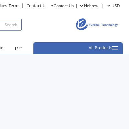
kies Terms
Contact Us
Contact Us
All Products
יצרן
חד