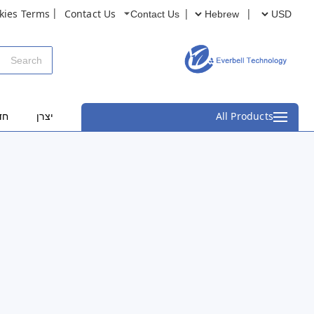
kies Terms
Contact Us
Contact Us
All Products
יצרן
חד