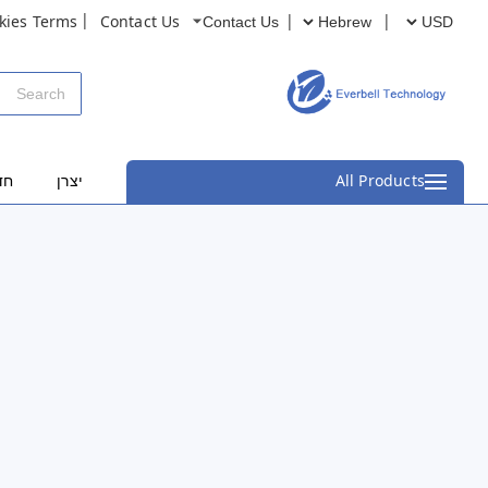
kies Terms
Contact Us
Contact Us
All Products
יצרן
חד