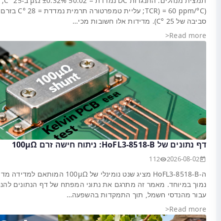
ת מנהלים: התנגדות DC נמדדת = 50.02 µΩ ±0.32% ב-25 °C; מקדם טמפרטורה טיפוסי
(TCR) = 60 ppm/°C; עליית טמפרטורה תרמית נמדדת = 28 °C בזרם רציף של 150 A (טמפרטורת
100 המותאם למדידה מדויקת במיוחד ובעלת הפסד
ות תכנון ובדיקה מעשיות