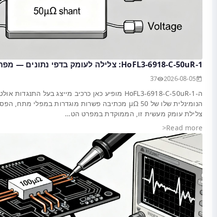
דות אולטרה-נמוכה; ההתנגדות
ח, הפסדי הספק ורזולוציית מדידה.