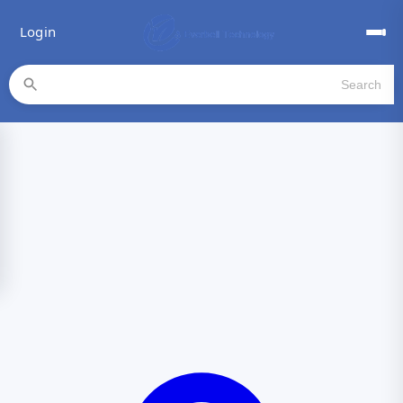
Shopping Cart
Product Number
(0)
×
Shopping cart has no items.
Add to cart