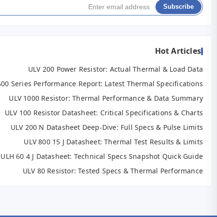
ULV 5