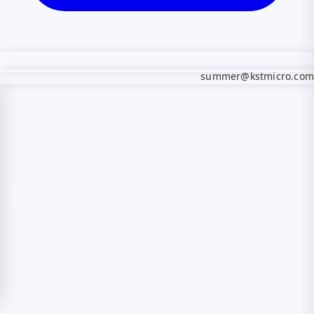
Quotation List
×
Quotation list has no model number
Quick Quotation
Compare
×
Shopping cart has no items.
Compare