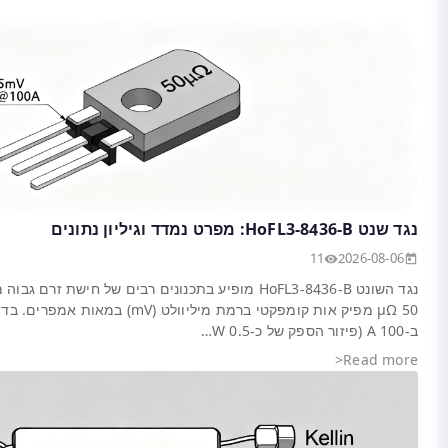
ם גבוה מכיוון שהערך הנקוב שלו של
50 µΩ מפיק אות קומפקטי ברמת מיליוולט (mV) במאות אמפרים. בדיקות מעבדה מראות כ-5.0 mV