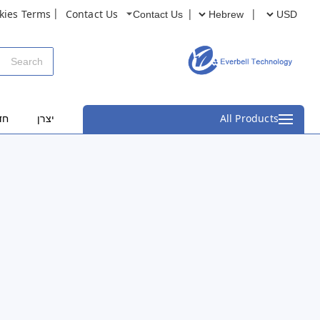
kies Terms
Contact Us
Contact Us
All Products
יצרן
חד